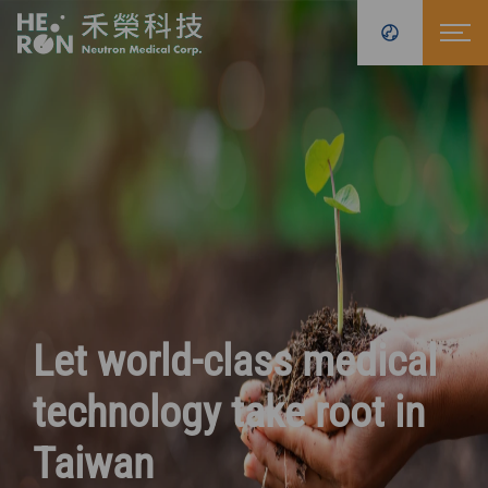
禾榮科技股份有限公司
Global Reach,
The total solution
Let world-class
Global Reach,
Local
Local
medical
Clinical Trial
Clinical Trial
Expertise
provider
technology
Expertise
of the first AB-
Trusted
Trusted
take root in
Recruitment Notice
Recruitment Notice
worldwide
BNCT
Taiwan
worldwide
in Taiwan