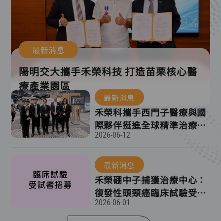
最新消息
陽明交大攜手禾榮科技 打造苗栗核心醫
療產業園區
最新消息
禾榮科攜手西門子醫療與國
際夥伴挺進全球精準治療新
2026-06-12
前線
最新消息
禾榮硼中子捕獲治療中心：
復發性頭頸癌臨床試驗受試
2026-06-01
者招募資訊