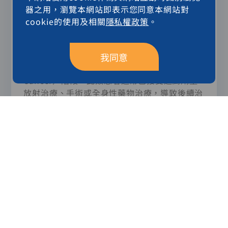
器之用，瀏覽本網站即表示您同意本網站對
目前頭頸癌的標準治療方式包括手術、放射治療
cookie的使用及相關
隱私權政策
。
及藥物治療等，部分患者可透過多專科整合治療
獲得良好的疾病控制。然而，部分患者在完成治
療後仍可能面臨腫瘤復發或局部惡化，進入復發
我同意
性頭頸癌（Recurrent Head and Neck
Cancer）階段。此類患者通常已接受過高劑量
放射治療、手術或全身性藥物治療，導致後續治
療選擇受限，臨床處置與治療規劃也更加複雜。
二、現今醫療需求（Unmet Medical
Need）
對於復發性頭頸癌患者，現行臨床上可能考慮的
處置方式包括再次手術、再放 射治療或全身性
藥物治療等。然而，實務上仍面臨多項挑戰：